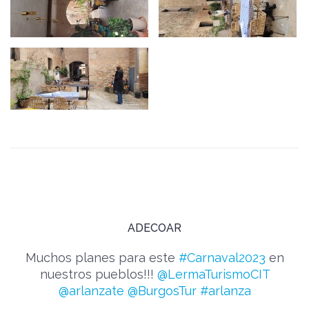
ADECOAR
Muchos planes para este
#Carnaval2023
en
nuestros pueblos!!!
@LermaTurismoCIT
@arlanzate
@BurgosTur
#arlanza