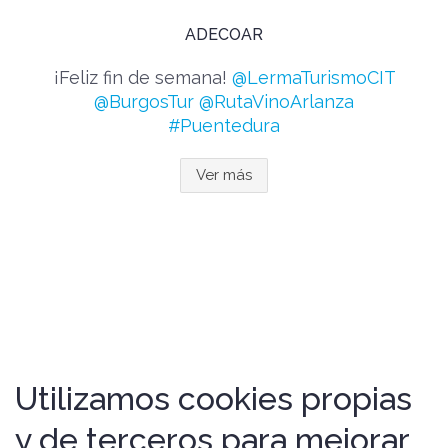
ADECOAR
¡Feliz fin de semana!
@LermaTurismoCIT
@BurgosTur
@RutaVinoArlanza
#Puentedura
Ver más
Utilizamos cookies propias
y de terceros para mejorar