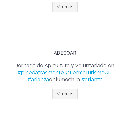
Ver más
ADECOAR
Jornada de Apicultura y voluntariado en
#pinedatrasmonte
@LermaTurismoCIT
#arlanza
entumochila
#arlanza
Ver más