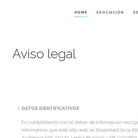
HOME
ASOCIACIÓN
D
Aviso legal
DATOS IDENTIFICATIVOS
En cumplimiento con el deber de información recogido
informamos que este sitio web es titularidad de 
Audiencia nº6, 09340, Lerma (Burgos) y NIF G09385048