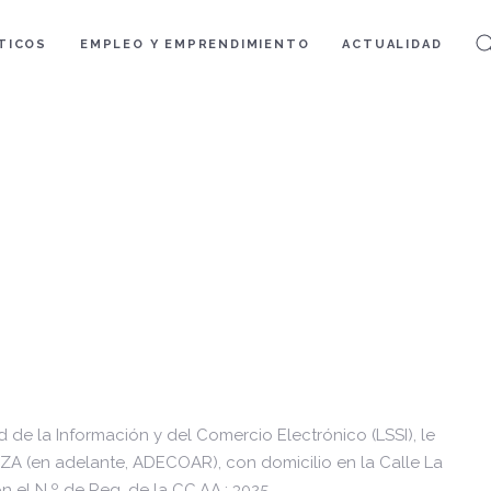
TICOS
EMPLEO Y EMPRENDIMIENTO
ACTUALIDAD
 de la Información y del Comercio Electrónico (LSSI), le
 (en adelante, ADECOAR), con domicilio en la Calle La
n el N.º de Reg. de la CC.AA.: 3025.