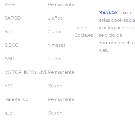
PREF
Permanente
YouTube:
utiliza
SAPISID
2 años
estas cookies pa
Redes
la integración de
SID
2 años
Sociales
servicio de
YouTube en el sit
SIDCC
3 meses
web.
SSID
2 años
VISITOR_INFO1_LIVE
Permanente
YSC
Sesión
remote_sid
Permanente
s_gl
Sesión