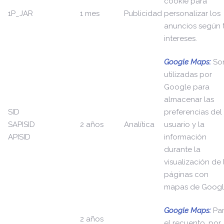
cookie para
1P_JAR
1 mes
Publicidad
personalizar los
anuncios según 
intereses.
Google Maps:
So
utilizadas por
Google para
almacenar las
SID
preferencias del
SAPISID
2 años
Analítica
usuario y la
APISID
información
durante la
visualización de 
páginas con
mapas de Googl
Google Maps:
Pa
2 años
el recuento, por