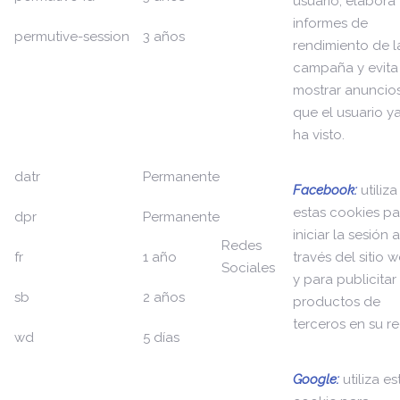
usuario, elabora
informes de
permutive-session
3 años
rendimiento de l
campaña y evita
mostrar anuncio
que el usuario y
ha visto.
datr
Permanente
Facebook:
utiliza
estas cookies pa
dpr
Permanente
iniciar la sesión a
Redes
fr
1 año
través del sitio 
Sociales
y para publicitar
sb
2 años
productos de
terceros en su re
wd
5 días
Google:
utiliza es