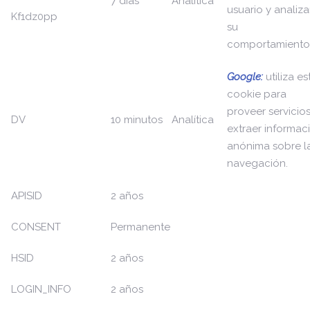
7 días
Analítica
usuario y analiza
Kf1dz0pp
su
comportamiento
Google:
utiliza es
cookie para
proveer servicios
DV
10 minutos
Analítica
extraer informac
anónima sobre l
navegación.
APISID
2 años
CONSENT
Permanente
HSID
2 años
LOGIN_INFO
2 años