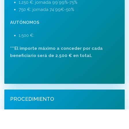
1.250 €: jornada 99´99%-75%
750 €: jornada 74´99€-50%
AUTÓNOMOS
1.500 €:
***El importe máximo a conceder por cada
beneficiario será de 2.500 € en total.
PROCEDIMIENTO
Concurrencia competitiva
Solicitud: hasta 31 de agosto de 2021
Modelo solicitud + documentación etc.