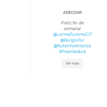
ADECOAR
¡Feliz fin de
semana!
@LermaTurismoCIT
@BurgosTur
@RutaVinoArlanza
#Puentedura
Ver más