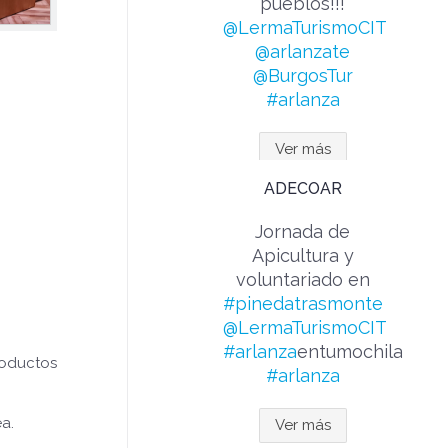
pueblos!!!
@LermaTurismoCIT
@arlanzate
@BurgosTur
#arlanza
Ver más
ADECOAR
Jornada de
Apicultura y
voluntariado en
#pinedatrasmonte
@LermaTurismoCIT
#arlanza
entumochila
roductos
#arlanza
ea.
Ver más