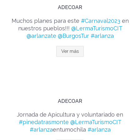
ADECOAR
Muchos planes para este
#Carnaval2023
en
nuestros pueblos!!!
@LermaTurismoCIT
@arlanzate
@BurgosTur
#arlanza
Ver más
ADECOAR
Jornada de Apicultura y voluntariado en
#pinedatrasmonte
@LermaTurismoCIT
#arlanza
entumochila
#arlanza