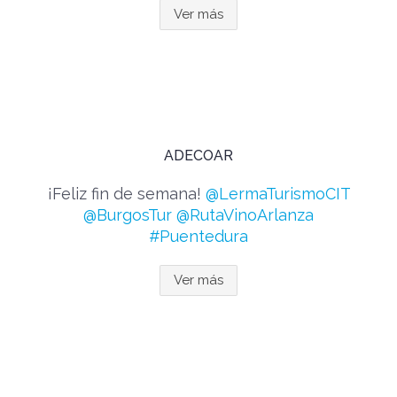
Ver más
ADECOAR
¡Feliz fin de semana!
@LermaTurismoCIT
@BurgosTur
@RutaVinoArlanza
#Puentedura
Ver más